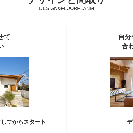
DESIGN&FLOORPLANM
せて
自分
い
合
有してからスタート
デ