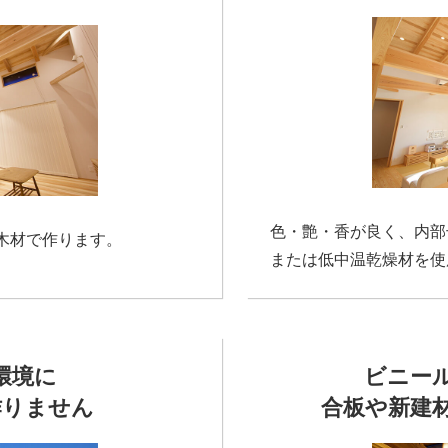
色・艶・香が良く、内部
木材で作ります。
または低中温乾燥材を使
環境に
ビニー
作りません
合板や新建